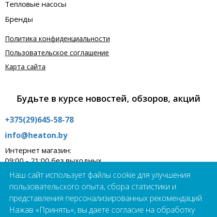
Тепловые насосы
Бренды
Политика конфиденциальности
Пользовательское соглашение
Карта сайта
Будьте в курсе новостей, обзоров, акций
+375(29)645-58-78
info@heaton.by
Интернет магазин:
09:00 - 21:00 без выходных
Наш сайт использует файлы cookie для улучшения
Шоурум:
09:00 - 19:00 пн - пт
пользовательского опыта, сбора статистики и
г.Минск, ул. Школьная 21А
представления персонализированных рекомендаций.
Нажав «Принять», вы даете согласие на обработку
Подпишись на наш чат-бот прямо сейчас!