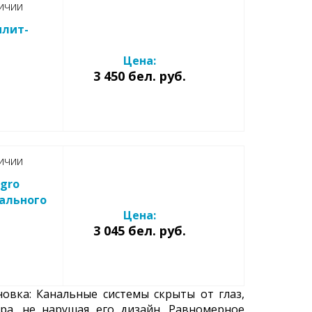
ичии
плит-
Цена:
3 450 бел. руб.
ичии
egro
нального
Цена:
3 045 бел. руб.
овка: Канальные системы скрыты от глаз,
ра, не нарушая его дизайн. Равномерное