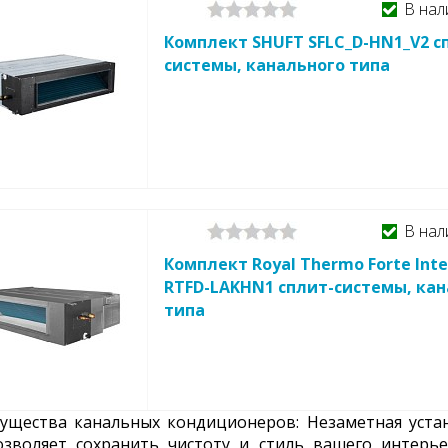
В нал
Комплект SHUFT SFLC_D-HN1_V2 с
системы, канального типа
В нал
Комплект Royal Thermo Forte Int
RTFD-LAKHN1 сплит-системы, ка
типа
ущества канальных кондиционеров: Незаметная устан
озволяет сохранить чистоту и стиль вашего интерье