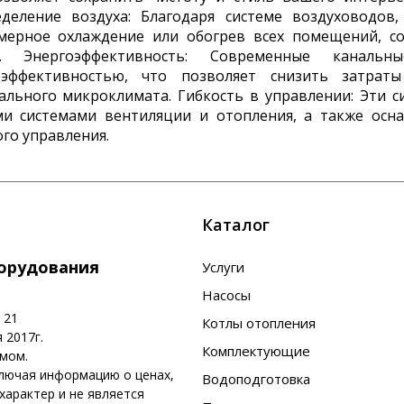
еделение воздуха: Благодаря системе воздуховодо
мерное охлаждение или обогрев всех помещений, с
е. Энергоэффективность: Современные каналь
оэффективностью, что позволяет снизить затрат
ального микроклимата. Гибкость в управлении: Эти с
ми системами вентиляции и отопления, а также ос
го управления.
Каталог
борудования
Услуги
Насосы
 21
Котлы отопления
 2017г.
Комплектующие
омом.
ключая информацию о ценах,
Водоподготовка
арактер и не является