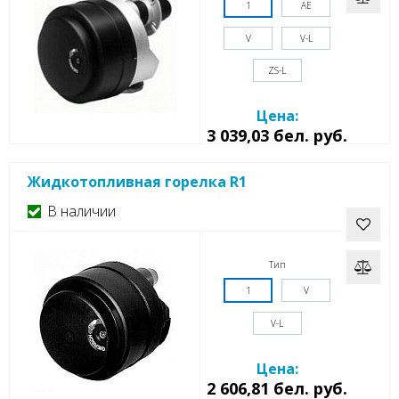
1
AE
V
V-L
ZS-L
Цена:
3 039,03 бел. руб.
Жидкотопливная горелка R1
В наличии
Тип
1
V
V-L
Цена:
2 606,81 бел. руб.