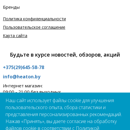
Бренды
Политика конфиденциальности
Пользовательское соглашение
Карта сайта
Будьте в курсе новостей, обзоров, акций
+375(29)645-58-78
info@heaton.by
Интернет магазин:
09:00 - 21:00 без выходных
Наш сайт использует файлы cookie для улучшения
Шоурум:
09:00 - 19:00 пн - пт
пользовательского опыта, сбора статистики и
г.Минск, ул. Школьная 21А
представления персонализированных рекомендаций.
Нажав «Принять», вы даете согласие на обработку
Подпишись на наш чат-бот прямо сейчас!
файлов cookie в соответствии с
Политикой