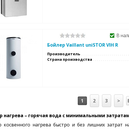
В нал
Бойлер Vaillant uniSTOR VIH R
Производитель
Страна производства
1
2
3
>
р нагрева – горячая вода с минимальными затрата
р косвенного нагрева быстро и без лишних затрат н