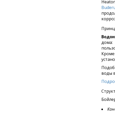
Heato
Buder
продо
корро
Принц
Водон
дома:
польз
Кроме
устано
Подобн
воды в
Подро
Структ
Бойлер
Кон