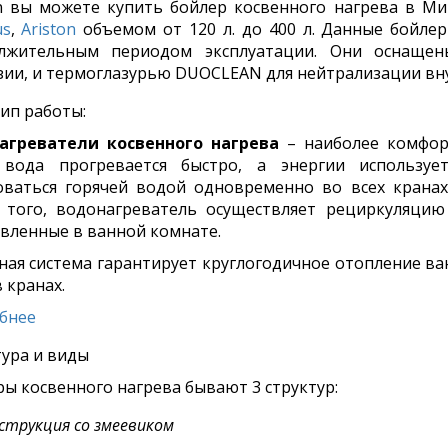
n вы можете купить бойлер косвенного нагрева в М
us
,
Ariston
объемом от 120 л. до 400 л. Данные бойле
лжительным периодом эксплуатации. Они оснащ
зии, и термоглазурью DUOCLEAN для нейтрализации вн
ип работы:
агреватели косвенного нагрева
– наиболее комфор
 вода прогревается быстро, а энергии используе
оваться горячей водой одновременно во всех кранах,
 того, водонагреватель осуществляет рециркуляцию
вленные в ванной комнате.
ая система гарантирует круглогодичное отопление ва
 кранах.
бнее
ура и виды
ы косвенного нагрева бывают 3 структур:
струкция со змеевиком