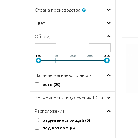
Страна производства
Цвет
Объем, л:
160
195
230
265
300
Наличие магниевого анода
есть (
20
)
Возможность подключения ТЭНа
Расположение
отдельностоящий (
5
)
под котлом (
6
)