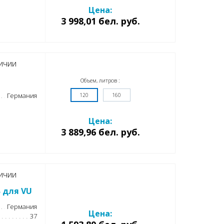
Цена:
3 998,01 бел. руб.
ичии
Объем, литров :
Германия
120
160
Цена:
3 889,96 бел. руб.
ичии
B для VU
Германия
Цена:
37