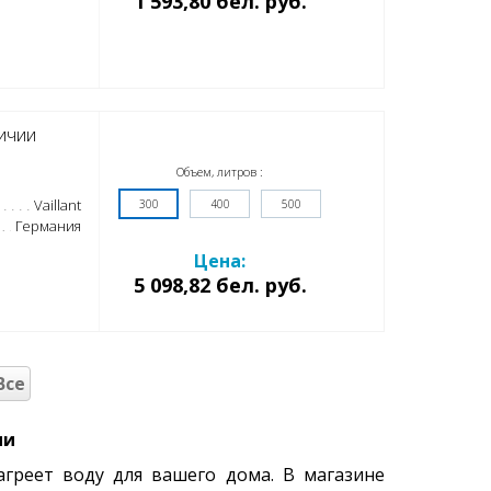
1 593,80 бел. руб.
ичии
Объем, литров :
Vaillant
300
400
500
Германия
Цена:
5 098,82 бел. руб.
Все
ми
агреет воду для вашего дома. В магазине