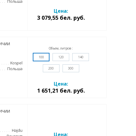
Польша
Цена:
3 079,55 бел. руб.
ичии
Объем, литров :
100
120
140
Kospel
Польша
200
300
Цена:
1 651,21 бел. руб.
ичии
Hajdu
Цена: