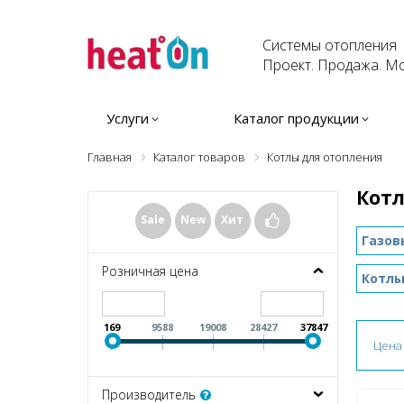
Системы отопления
Проект. Продажа. Мо
Услуги
Каталог продукции
Главная
Каталог товаров
Котлы для отопления
Котл
Sale
New
Хит
Газов
Розничная цена
Котлы
169
9588
19008
28427
37847
Цена
Производитель