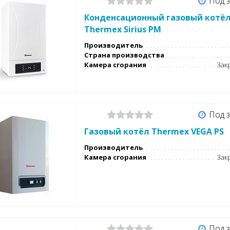
Под з
Конденсационный газовый котё
Thermex Sirius PM
Производитель
Страна производства
Камера сгорания
Закр
Под з
Газовый котёл Thermex VEGA PS
Производитель
Камера сгорания
Закр
Под з