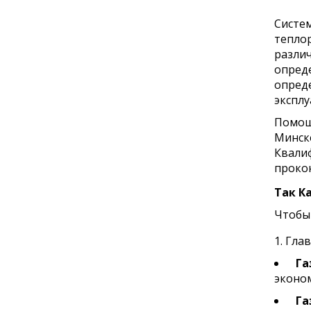
Сист
тепло
разли
опред
опред
эксплу
Помощ
Минск
Квалиф
проко
Так К
Чтобы 
Глав
Га
эконом
Га