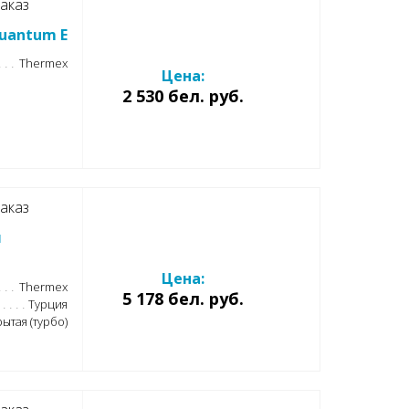
аказ
uantum E
Thermex
Цена:
2 530 бел. руб.
аказ
л
Цена:
Thermex
5 178 бел. руб.
Турция
ытая (турбо)