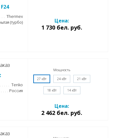
 F24
Thermex
Цена:
ытая (турбо)
1 730 бел. руб.
аказ
Мощность
t
27 кВт
24 кВт
21 кВт
Tenko
Россия
18 кВт
14 кВт
Цена:
2 462 бел. руб.
аказ