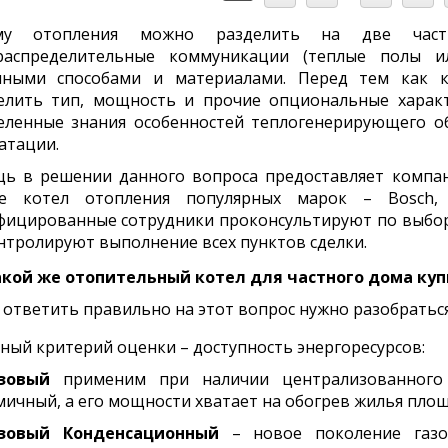
ему отопления можно разделить на две час
распределительные коммуникации (теплые полы и
чными способами и материалами. Перед тем как к
елить тип, мощность и прочие опциональные характе
еленные знания особенностей теплогенерирующего об
атации.
ь в решении данного вопроса предоставляет компани
е котел отопления популярных марок – Bosch, Ari
ицированные сотрудники проконсультируют по выбору,
нтролируют выполнение всех пунктов сделки.
акой же отопительный котел для частного дома куп
ответить правильно на этот вопрос нужно разобраться
ный критерий оценки – доступность энергоресурсов:
зовый
применим при наличии централизованного г
ичный, а его мощности хватает на обогрев жилья площ
зовый Конденсационный
– новое поколение газов