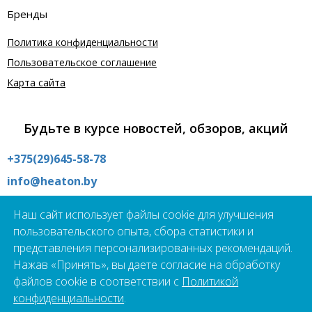
Бренды
Политика конфиденциальности
Пользовательское соглашение
Карта сайта
Будьте в курсе новостей, обзоров, акций
+375(29)645-58-78
info@heaton.by
Интернет магазин:
Наш сайт использует файлы cookie для улучшения
09:00 - 21:00 без выходных
пользовательского опыта, сбора статистики и
Шоурум:
представления персонализированных рекомендаций.
09:00 - 19:00 пн - пт
Нажав «Принять», вы даете согласие на обработку
г.Минск, ул. Школьная 21А
файлов cookie в соответствии с
Политикой
Подпишись на наш чат-бот прямо сейчас!
конфиденциальности
.