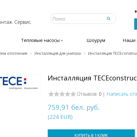
+
нтаж. Сервис.
Тепловые насосы
Шоурум
Наши 
тем отопления
Инсталляция для унитаза
Инсталляция TECEconstru
Инсталляция TECEconstru
Отзывов:
|
Написать от
0
759,91 бел. руб.
(
224
EUR
)
КУПИТЬ В 1 КЛИК