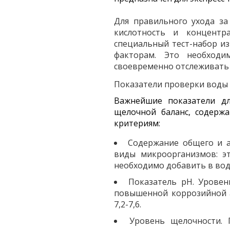
Для правильного ухода за
кислотность и концентр
специальный тест-набор из
факторам. Это необходи
своевременно отслеживать 
Показатели проверки воды
Важнейшие показатели дл
щелочной баланс, содерж
критериям:
Содержание общего и а
виды микроорганизмов: эт
необходимо добавить в вод
Показатель pН. Уровен
повышенной коррозийной а
7,2-7,6.
Уровень щелочности. 