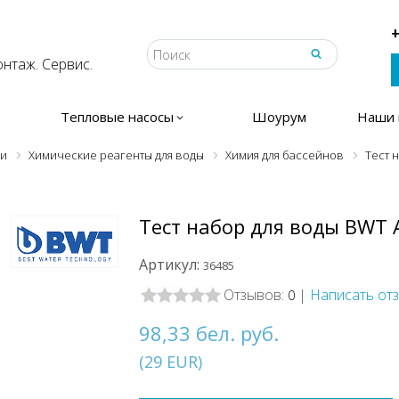
+
нтаж. Сервис.
Тепловые насосы
Шоурум
Наши 
ки
Химические реагенты для воды
Химия для бассейнов
Тест н
Тест набор для воды BWT A
Артикул:
36485
Отзывов:
|
Написать от
0
98,33 бел. руб.
(
29
EUR
)