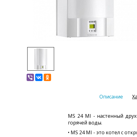
Описание
Х
MS 24 MI - настенный дру
горячей воды.
• MS 24 MI - это котел с о