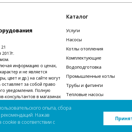
Каталог
борудования
Услуги
Насосы
 21
Котлы отопления
 2017г.
Комплектующие
омом.
ключая информацию о ценах,
Водоподготовка
арактер и не является
Промышленные котлы
, цвет и др.) на сайте могут
 оставляет за собой право
Трубы и фитинги
ого уведомления. Полную
Тепловые насосы
в-консультантов в магазинах
Бренды
пользовательского опыта, сбора
х рекомендаций. Нажав
Политика конфиденциальности
Приня
 cookie в соответствии с
Пользовательское соглашение