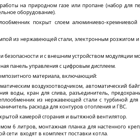
 работы на природном газе или пропане (набор для п
ельное оборудование).
ообменник покрыт слоем алюминиево-кремниевой к
рампой из нержавеющей стали, электронным розжигом 
ами безопасности и с внешним устройством модуляции м
ная панель управления с цифровым дисплеем.
композитного материала, включающий:
томатическим воздухоотводчиком, автоматический ба
ния воды, кран для слива, разъединитель, предохран
еплообменник из нержавеющей стали с турбиной для 
аничитель расхода для контуров отопления и ГВС.
открытой камерой сгорания и вытяжной вентилятор.
мом 6 литров, монтажная планка для настенного креп
й сети входят в комплект поставки котла.