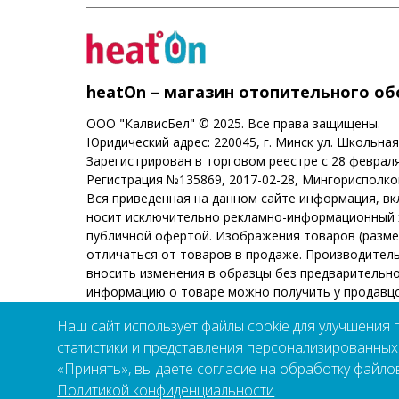
heatOn – магазин отопительного о
ООО "КалвисБел" © 2025. Все права защищены.
Юридический адрес: 220045, г. Минск ул. Школьная
Зарегистрирован в торговом реестре с 28 февраля
Регистрация №135869, 2017-02-28, Мингорисполк
Вся приведенная на данном сайте информация, в
носит исключительно рекламно-информационный х
публичной офертой. Изображения товаров (размеры
отличаться от товаров в продаже. Производитель
вносить изменения в образцы без предварительн
информацию о товаре можно получить у продавцо
Вашего города. Товары сертифицированы.
Наш сайт использует файлы cookie для улучшения 
статистики и представления персонализированны
«Принять», вы даете согласие на обработку файлов
Политикой конфиденциальности
.