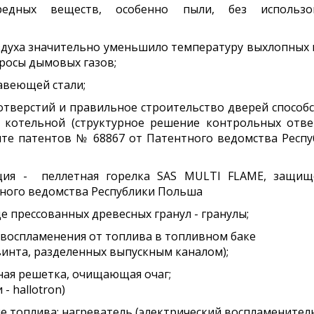
едных веществ, особенно пыли, без использо
духа значительно уменьшило температуру выхлопных 
росы дымовых газов;
авеющей стали;
тверстий и правильное строительство дверей способ
 котельной (структурное решение контрольных отве
те патентов № 68867 от Патентного ведомства Респу
ция - пеллетная горелка SAS MULTI FLAME, защищ
тного ведомства Республики Польша
е прессованных древесных гранул - гранулы;
 воспламенения от топлива в топливном баке
инта, разделенных выпускным каналом);
ная решетка, очищающая очаг;
- hallotron)
е топлива: нагреватель (электрический воспламенител