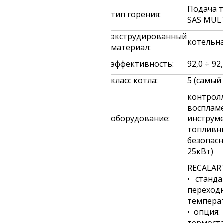
Подача 
тип горения:
SAS MUL
экструдированный
котельна
материал:
эффективность:
92,0 ÷ 92
класс котла:
5 (самый
контролл
восплам
оборудование:
инструм
топливн
безопасн
25кВт)
RECALAR
• станда
переход
темпера
• опция
термоста