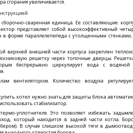
а сгорания увеличивается.
онструкцией
 сборочно-сваренная единица. Ее составляющие: корпус
вектор представляет собой высокоэффективный четы
 в форме параллелепипеда с утолщенными стенками,
й верхней внешней части корпуса закреплен теплоиз
лосниковую решетку через топочные дверцы. Решетка
орым беспрерывно циркулирует вода с водяной 
я.
лам вентилятором. Количество воздуха регулируе
купить котел нужно знать:для защиты блока автомати
использовать стабилизатор.
ермо-уплотнителя. Это позволяет избежать задымл
ход, который находится в задней части котла. Бо
бером). В случае слишком высокой тяги в дымоотво
ия выходного отверстия борова.