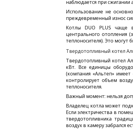
наблюдается при сжигании а
Использование не основно
преждевременный износ сис
Котлы DUO PLUS чаще вс
центрального отопления (
теплоносителя). Это могут
Твердотопливный котел Ал
Твердотопливный котел Ал
кВт. Все единицы оборудо
(компания «Альтеп» имеет 
контролирует объем возду
теплоносителя.
Важный момент:
нельзя доп
Владелец котла может подк
Если электричества в помещ
твердотопливника традиц
воздух в камеру забрался е