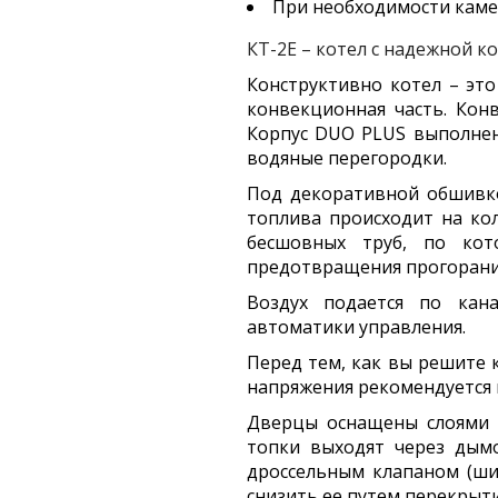
При необходимости камер
КТ-2Е – котел с надежной к
Конструктивно котел – это
конвекционная часть. Кон
Корпус DUO PLUS выполнен
водяные перегородки.
Под декоративной обшивко
топлива происходит на ко
бесшовных труб, по кот
предотвращения прогорани
Воздух подается по кана
автоматики управления.
Перед тем, как вы решите 
напряжения рекомендуется 
Дверцы оснащены слоями т
топки выходят через дымо
дроссельным клапаном (ши
снизить ее путем перекрыт