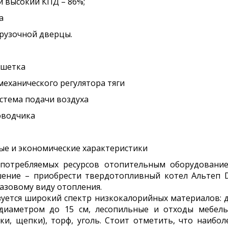
 высокий КПД – 86%;
а
грузочной дверцы.
ешетка
еханического регулятора тяги
стема подачи воздуха
оводчика
ые и экономические характеристики
 потребляемых ресурсов отопительным оборудовани
ение – приобрести твердотопливный котел Альтеп 
азовому виду отопления.
зуется широкий спектр низкокалорийных материалов: 
 диаметром до 15 см, лесопильные и отходы мебель
зки, щепки), торф, уголь. Стоит отметить, что наибо