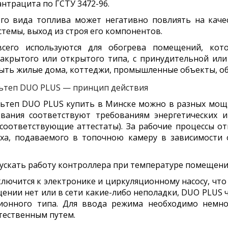
нтрацита по ГСТУ 3472-96.
го вида топлива может негативно повлиять на каче
темы, выход из строя его компонентов.
его используются для обогрева помещений, кот
закрытого или открытого типа, с принудительной или
 быть жилые дома, коттеджи, промышленные объекты, о
ьтеп DUO PLUS — принцип действия
ьтеп DUO PLUS купить в Минске можно в разных мощн
вания соответствуют требованиям энергетических и
соответствующие аттестаты). За рабочие процессы о
ха, подаваемого в топочною камеру в зависимости
ускать работу контроллера при температуре помещения
лючится к электронике и циркуляционному насосу, что
ении нет или в сети какие-либо неполадки, DUO PLUS 
ионного типа. Для ввода режима необходимо немно
стественным путем.