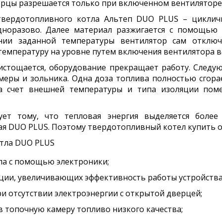
ерцы разрешается только при включенном вентиляторе
вердотопливного котла Альтеп DUO PLUS – цикличн
дноразово. Далее материал разжигается с помощью к
нии заданной температуры вентилятор сам отключ
емпературу на уровне путем включения вентилятора во
истощается, оборудование прекращает работу. Следую
меры и зольника. Одна доза топлива полностью сгорае
за счет внешней температуры и типа изоляции поме
ует тому, что тепловая энергия выделяется более
я DUO PLUS. Поэтому твердотопливный котел купить о
тла DUO PLUS
ла с помощью электроники;
кции, увеличивающих эффективность работы устройства
и отсутствии электроэнергии с открытой дверцей;
 топочную камеру топливо низкого качества;