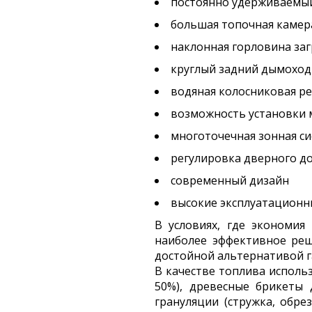
постоянно удерживаемый
большая топочная камер
наклонная горловина за
круглый задний дымоход
водяная колосниковая р
возможность установки м
многоточечная зонная си
регулировка дверного д
современный дизайн
высокие эксплуатационн
В условиях, где экономия
наиболее эффективное реш
достойной альтернативой г
В качестве топлива исполь
50%), древесные брикеты
грануляции (стружка, обре