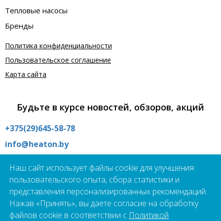
Тепловые насосы
Бренды
Политика конфиденциальности
Пользовательское соглашение
Карта сайта
Будьте в курсе новостей, обзоров, акций
+375(29)645-58-78
info@heaton.by
Интернет магазин:
Наш сайт использует файлы cookie для улучшения
09:00 - 21:00 без выходных
пользовательского опыта, сбора статистики и
Шоурум:
представления персонализированных рекомендаций.
09:00 - 19:00 пн - пт
Нажав «Принять», вы даете согласие на обработку
г.Минск, ул. Школьная 21А
файлов cookie в соответствии с
Политикой