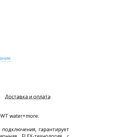
ание
Доставка и оплата
BWT water+more.
й подключения, гарантирует
онная FLEX-технология с