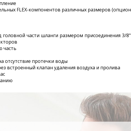
епление
льных FLEX-​компонентов различных размеров (опцион
д головной части шланги размером присоединения 3/8" 
екторов
ю часть
на отсутствие протечки воды
ез встроенный клапан удаления воздуха и пролива
ас
ванию