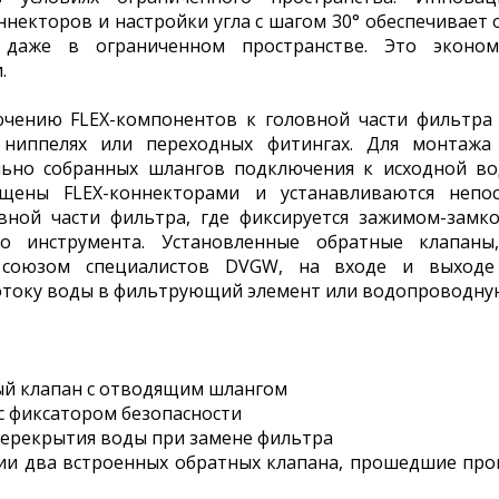
ннекторов и настройки угла с шагом 30° обеспечивае
 даже в ограниченном пространстве. Это эконом
.
чению FLEX-компонентов к головной части фильтра
 ниппелях или переходных фитингах. Для монтажа
ьно собранных шлангов подключения к исходной во
щены FLEX-​коннекторами и устанавливаются непо
вной части фильтра, где фиксируется зажимом-​замко
ого инструмента. Установленные обратные клапан
союзом специалистов DVGW, на входе и выходе
отоку воды в фильтрующий элемент или водопроводную
й клапан с отводящим шлангом
с фиксатором безопасности
перекрытия воды при замене фильтра
ии два встроенных обратных клапана, прошедшие про