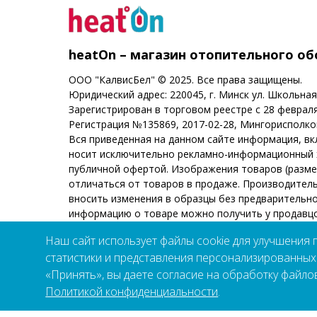
heatOn – магазин отопительного о
ООО "КалвисБел" © 2025. Все права защищены.
Юридический адрес: 220045, г. Минск ул. Школьная
Зарегистрирован в торговом реестре с 28 февраля
Регистрация №135869, 2017-02-28, Мингорисполк
Вся приведенная на данном сайте информация, в
носит исключительно рекламно-информационный х
публичной офертой. Изображения товаров (размеры
отличаться от товаров в продаже. Производитель
вносить изменения в образцы без предварительн
информацию о товаре можно получить у продавцо
Вашего города. Товары сертифицированы.
Наш сайт использует файлы cookie для улучшения 
статистики и представления персонализированны
«Принять», вы даете согласие на обработку файлов
Политикой конфиденциальности
.