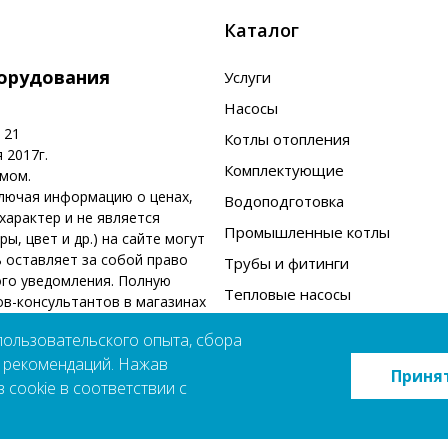
Каталог
борудования
Услуги
Насосы
 21
Котлы отопления
 2017г.
Комплектующие
омом.
ключая информацию о ценах,
Водоподготовка
арактер и не является
Промышленные котлы
, цвет и др.) на сайте могут
 оставляет за собой право
Трубы и фитинги
ого уведомления. Полную
Тепловые насосы
в-консультантов в магазинах
Бренды
пользовательского опыта, сбора
х рекомендаций. Нажав
Политика конфиденциальности
Приня
 cookie в соответствии с
Пользовательское соглашение
Карта сайта