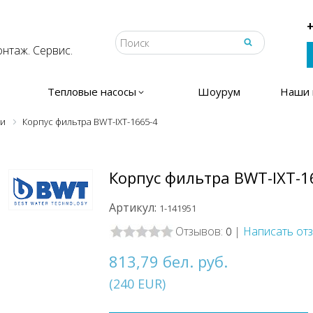
+
нтаж. Сервис.
Тепловые насосы
Шоурум
Наши 
ки
Корпус фильтра BWT-IXT-1665-4
Корпус фильтра BWT-IXT-1
Артикул:
1-141951
Отзывов:
|
Написать от
0
813,79 бел. руб.
(
240
EUR
)