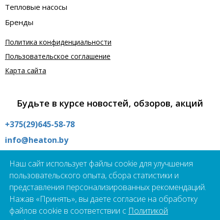
Тепловые насосы
Бренды
Политика конфиденциальности
Пользовательское соглашение
Карта сайта
Будьте в курсе новостей, обзоров, акций
+375(29)645-58-78
info@heaton.by
Интернет магазин:
Наш сайт использует файлы cookie для улучшения
09:00 - 21:00 без выходных
пользовательского опыта, сбора статистики и
Шоурум:
представления персонализированных рекомендаций.
09:00 - 19:00 пн - пт
Нажав «Принять», вы даете согласие на обработку
г.Минск, ул. Школьная 21А
файлов cookie в соответствии с
Политикой
Подпишись на наш чат-бот прямо сейчас!