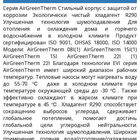
Cерия AirGreenTherm Стильный корпус с защитой от
коррозии Экологически чистый хладагент R290
Улучшенная технология шумоподавления Для
отопления и охлаждения дома и горячего
водоснабжения в холодном климате Продукт
сертифицирован ISO 9001, OHSAS 18000, ISO 14000
Модели: AirGreenTherm 08I(1) AirGreenTherm 15I(1)
AirGreenTherm 15I AirGreenTherm 22I (1)
AirGreenTherm 22I Благодаря технологии EVI серия
AirGreenTherm имеет широкий диапазон рабочих
температур. Тепловые насосы могут нагревать воду
до 55-70 ℃ даже в холодном климате при
температуре окружающей среды до -30 ℃. Также
эффективно охлаждают в жарком климате при
температуре в 45 ℃. Хладагент R290: способствует
сокращению выбросов углерода, сдерживает
глобальное потепление, помогает достичь
глобальной цели углеродной нейтральности.
Улучшенная технология шумоподавления. Широкое
применение: горячая вода/отопление/охлаждение