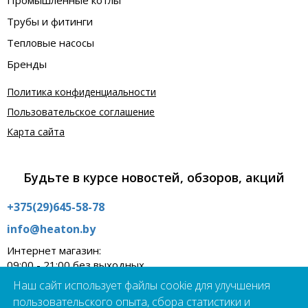
Промышленные котлы
Трубы и фитинги
Тепловые насосы
Бренды
Политика конфиденциальности
Пользовательское соглашение
Карта сайта
Будьте в курсе новостей, обзоров, акций
+375(29)645-58-78
info@heaton.by
Интернет магазин:
09:00 - 21:00 без выходных
Наш сайт использует файлы cookie для улучшения
Шоурум:
09:00 - 19:00 пн - пт
пользовательского опыта, сбора статистики и