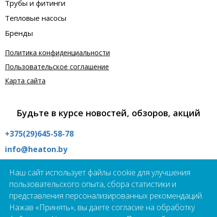
Трубы и фитинги
Тепловые насосы
Бренды
Политика конфиденциальности
Пользовательское соглашение
Карта сайта
Будьте в курсе новостей, обзоров, акций
+375(29)645-58-78
info@heaton.by
Интернет магазин:
Наш сайт использует файлы cookie для улучшения
09:00 - 21:00 без выходных
пользовательского опыта, сбора статистики и
Шоурум:
представления персонализированных рекомендаций.
09:00 - 19:00 пн - пт
Нажав «Принять», вы даете согласие на обработку
г.Минск, ул. Школьная 21А