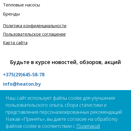
Тепловые насосы
Бренды
Политика конфиденциальности
Пользовательское соглашение
Карта сайта
Будьте в курсе новостей, обзоров, акций
+375(29)645-58-78
info@heaton.by
Интернет магазин:
Наш сайт использует файлы cookie для улучшения
09:00 - 21:00 без выходных
пользовательского опыта, сбора статистики и
Шоурум:
представления персонализированных рекомендаций.
09:00 - 19:00 пн - пт
Нажав «Принять», вы даете согласие на обработку
г.Минск, ул. Школьная 21А
файлов cookie в соответствии с
Политикой
Подпишись на наш чат-бот прямо сейчас!